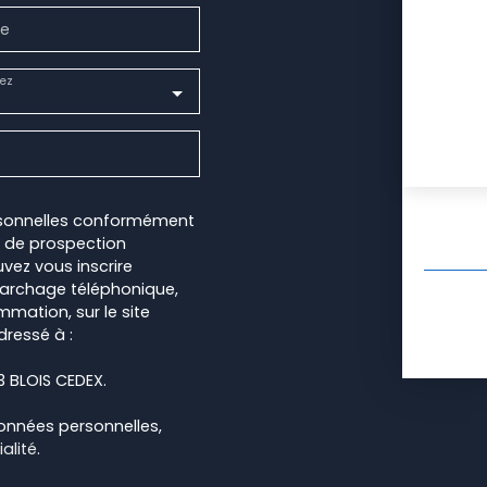
e
ez
rsonnelles conformément
et de prospection
vez vous inscrire
marchage téléphonique,
mmation, sur le site
dressé à :
13 BLOIS CEDEX.
données personnelles,
alité
.