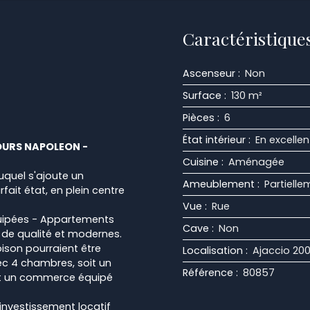
Caractéristique
Ascenseur
:
Non
Surface
:
130
m²
Pièces
:
6
État intérieur
:
En excellen
COURS NAPOLEON -
Cuisine
:
Aménagée
quel s'ajoute un
Ameublement
:
Partiell
ait état, en plein centre
Vue
:
Rue
équipées - Appartements
Cave
:
Non
 de qualité et modernes.
ison pourraient être
Localisation
:
Ajaccio 20
ec 4 chambres, soit un
Référence
:
80857
soit un commerce équipé
nvestissement locatif