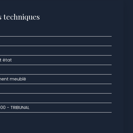
s techniques
t état
ement meublé
000 - TRIBUNAL