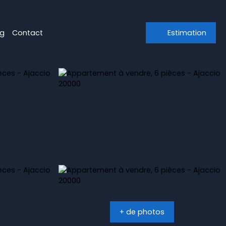
og
Contact
Estimation
+ de photos