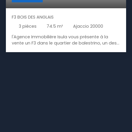
F3 BOIS DES ANGLAIS
3
pièces
74.5
m²
Ajaccio 20000
l'Agence Immobilière Isula vous présente à la
vente un F3 dans le quartier de balestrino, un des
plus convoité d’Ajaccio. Résidence L'AIGLON, Rue
Maurice Choury. Cave et parking souterrain.