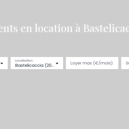
ts en location à Bastelicac
Localisation
Loyer max (€/mois)
S
Bastelicaccia (20129)