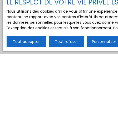
LE RESPECT DE VOTRE VIE PRIVÉE 
Nous utilisons des cookies afin de vous offrir une expérien
contenu en rapport avec vos centres d'intérêt. Ils nous perm
les données personnelles pour lesquelles vous avez donné vo
l'exception des cookies essentiels à son fonctionnement. Pou
Tout accepter
Tout refuser
Personnaliser
Type d'affichage
Trier par
Galerie
Pertinence
Loué