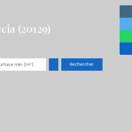
cia (20129)
Rechercher
urface min (m²)