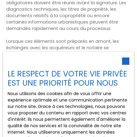
obligatoires doivent être réunis avant la signature. Les
diagnostics techniques, les titres de propriété, les
documents relatifs à la copropriété ou encore
certaines informations urbanistiques peuvent être
demandés rapidement au cours du processus.
Lorsque ces éléments sont préparés en amont, les
échanges avec les acquéreurs et le notaire se
déroulent plus sereinement. À l'inverse, un dossier
incomplet peut entraîner des délais supplémentaires et
parfois même compromettre une vente en cours.
LE RESPECT DE VOTRE VIE PRIVÉE
L'accompagnement d'un professionnel permet de
EST UNE PRIORITÉ POUR NOUS
sécuriser l'ensemble des démarches administratives et
de limiter les risques d'erreur. Cette anticipation
Nous utilisons des cookies afin de vous offrir une
favorise une
transaction sécurisée
et une meilleure
expérience optimale et une communication pertinente
gestion des formalités immobilières
, deux aspects
sur notre site. Grace à ces technologies, nous pouvons
essentiels pour finaliser rapidement une vente.
vous proposer du contenu en rapport avec vos centres
d'intérêt. Ils nous permettent également d'améliorer la
qualité de nos services et la convivialité de notre site
internet. Nous utiliserons uniquement les données