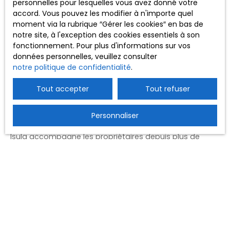
personnelles pour lesquelles vous avez donné votre
Pourquoi faire appel à une agence
accord. Vous pouvez les modifier à n'importe quel
moment via la rubrique ″Gérer les cookies″ en bas de
immobilière à Ajaccio ?
notre site, à l'exception des cookies essentiels à son
fonctionnement. Pour plus d'informations sur vos
données personnelles, veuillez consulter
La vente d'un bien immobilier représente souvent un
notre politique de confidentialité
.
projet important qui nécessite du temps, des
compétences et une parfaite connaissance du marché
Tout accepter
Tout refuser
local.
Faire appel à une agence immobilière à Ajaccio
permet de bénéficier d'un accompagnement complet
à chaque étape du projet.
Personnaliser
Isula accompagne les propriétaires depuis plus de
vingt ans avec une approche fondée sur la proximité, la
disponibilité et l'expertise du marché corse. L'agence
assure notamment l'estimation du bien, la diffusion des
annonces, l'organisation des visites, le suivi
administratif et l'accompagnement jusqu'à la
signature définitive.
Cette présence constante permet aux vendeurs de