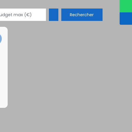
Rechercher
udget max (€)